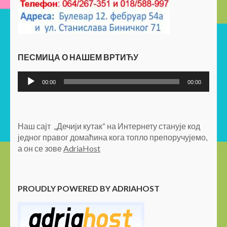
ПЕСМИЦА О НАШЕМ ВРТИЋУ
Прегледач
00:00
00:00
звучних
записа
Наш сајт „Дечији кутак“ на Интернету станује код
једног правог домаћина кога топло препоручујемо,
а он се зове
AdriaHost
PROUDLY POWERED BY ADRIAHOST