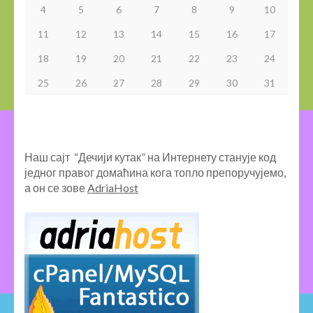
4
5
6
7
8
9
10
11
12
13
14
15
16
17
18
19
20
21
22
23
24
25
26
27
28
29
30
31
Наш сајт “Дечији кутак” на Интернету станује код
једног правог домаћина кога топло препоручујемо,
а он се зове
AdriaHost