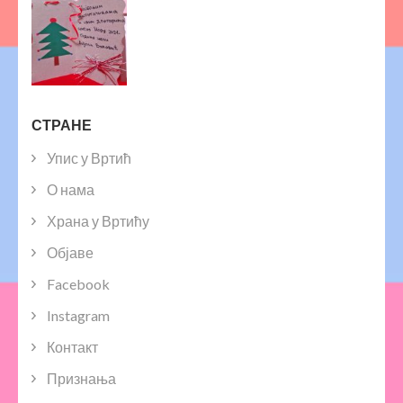
СТРАНЕ
Упис у Вртић
О нама
Храна у Вртићу
Објаве
Facebook
Instagram
Контакт
Признања