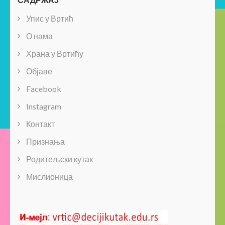
Упис у Вртић
О нама
Храна у Вртићу
Објаве
Facebook
Instagram
Контакт
Признања
Родитељски кутак
Мислионица