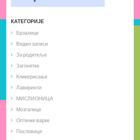
КАТЕГОРИЈЕ
Брзалице
Видео записи
За родитеље
Загонетке
Кликерисање
Лавиринти
МИСЛИОНИЦА
Мозгалице
Оптичке варке
Пословице