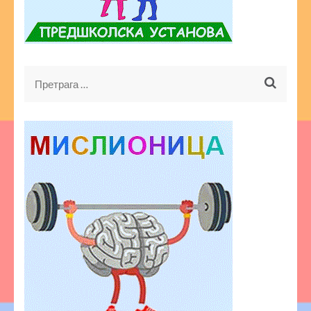
Претрага
за: