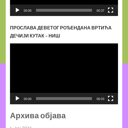
00:00
00:37
ПРОСЛАВА ДЕВЕТОГ РОЂЕНДАНА ВРТИЋА
ДЕЧИЈИ КУТАК – НИШ
Прегледач
видео
записа
00:00
06:03
Архива објава
јун 2026