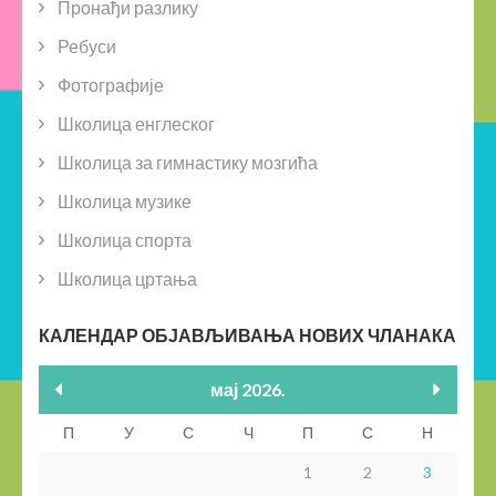
Пронађи разлику
Ребуси
Фотографије
Школица енглеског
Школица за гимнастику мозгића
Школица музике
Школица спорта
Школица цртања
КАЛЕНДАР ОБЈАВЉИВАЊА НОВИХ ЧЛАНАКА
мај 2026.
П
У
С
Ч
П
С
Н
1
2
3