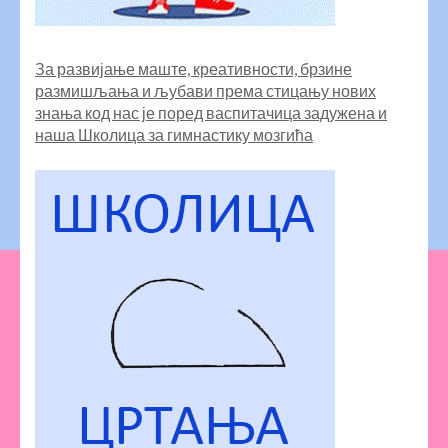
За развијање маште, креативности, брзине
размишљања и љубави према стицању нових
знања код нас је поред васпитачица задужена и
наша
Школица за гимнастику мозгића