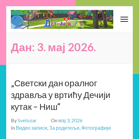
Skip
to
content
Предшколска установа
(Press
Вртић – Обданиште – Школица – Забавиште
Enter)
"Дечији кутак" – Ниш –
Дан:
3. мај 2026.
Приватни Вртић
„Светски дан оралног
здравља у вртићу Дечији
кутак – Ниш“
By
Svetozar
On
мај 3, 2026
In
Видео записи
,
За родитеље
,
Фотографије