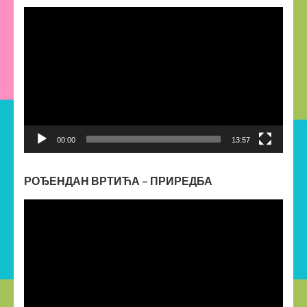
Прегледач
видео
записа
00:00
13:57
РОЂЕНДАН ВРТИЋА – ПРИРЕДБА
Прегледач
видео
записа