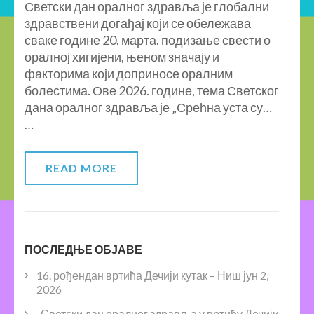
Светски дан оралног здравља је глобални
здравствени догађај који се обележава
сваке године 20. марта. подизање свести о
оралној хигијени, њеном значају и
факторима који доприносе оралним
болестима. Ове 2026. године, тема Светског
дана оралног здравља је „Срећна уста су…
…
READ MORE
ПОСЛЕДЊЕ ОБЈАВЕ
16. рођендан вртића Дечији кутак – Ниш
јун 2,
2026
„Светски дан оралног здравља у вртићу Дечији