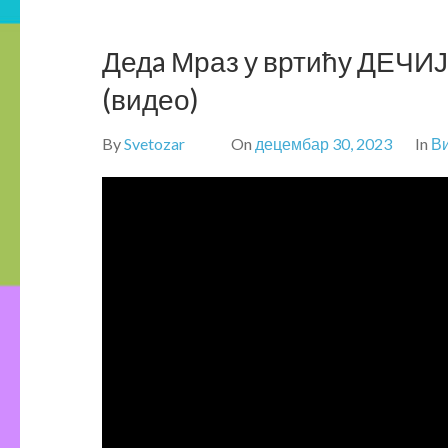
Дедa Мраз у вртићу ДЕЧИЈ
(видео)
By
Svetozar
On
децембар 30, 2023
In
Ви