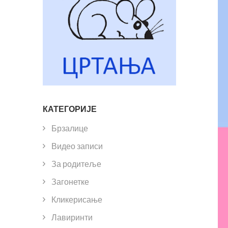
КАТЕГОРИЈЕ
Брзалице
Видео записи
За родитеље
Загонетке
Кликерисање
Лавиринти