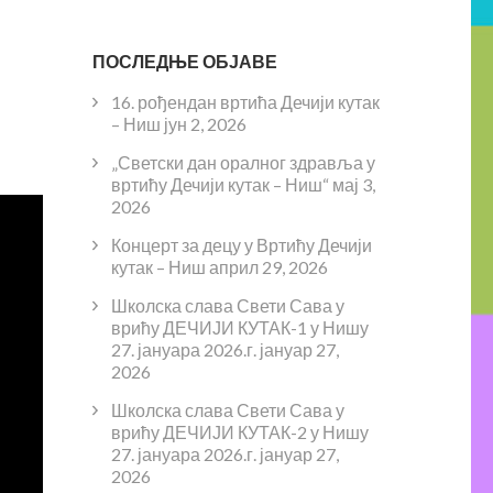
ПОСЛЕДЊЕ ОБЈАВЕ
16. рођендан вртића Дечији кутак
– Ниш
јун 2, 2026
„Светски дан оралног здравља у
вртићу Дечији кутак – Ниш“
мај 3,
2026
Концерт за децу у Вртићу Дечији
кутак – Ниш
април 29, 2026
Школска слава Свети Сава у
врићу ДЕЧИЈИ КУТАК-1 у Нишу
27. јануара 2026.г.
јануар 27,
2026
Школска слава Свети Сава у
врићу ДЕЧИЈИ КУТАК-2 у Нишу
27. јануара 2026.г.
јануар 27,
2026