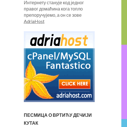
Интернету станује код једног
правог домаћина кога топло
препоручујемо, а он се зове
AdriaHost
ПЕСМИЦА О ВРТИЋУ ДЕЧИЈИ
КУТАК