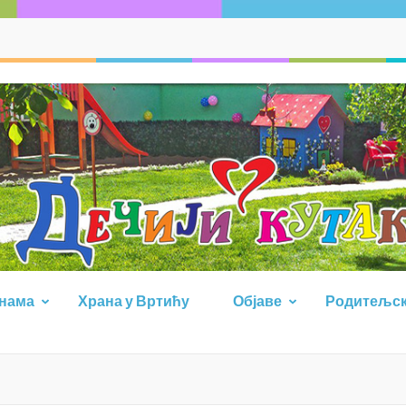
 нама
Храна у Вртићу
Објаве
Родитељск