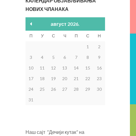
КАЛЕНДАР ОБЈАВЉИВАЊА
НОВИХ ЧЛАНАКА
август 2026.
П
У
С
Ч
П
С
Н
1
2
3
4
5
6
7
8
9
10
11
12
13
14
15
16
17
18
19
20
21
22
23
24
25
26
27
28
29
30
31
Наш сајт “Дечији кутак” на