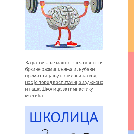
За развијање маште, креативности,
брзине размишљања и љубави
према стицању нових знања код
нас је поред васпитачица задужена
и наша
Школица за гимнастику
мозгића