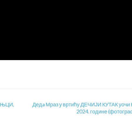
ИЊЦИ,
Дедa Мраз у вртићу ДЕЧИЈИ КУТАК уочи
2024. године (фотогра