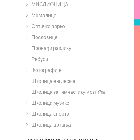
МИСЛИОНИЦА
Мозгалице
Оптичке варке
Пословице
Пронађи разлику
Ребуси
Фотографије
Школица енглеског
Школица за гимнастику мозгића
Школица музике
Школица спорта
Школица цртања