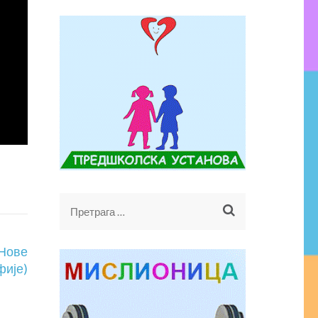
Претрага
за:
 Нове
фије)