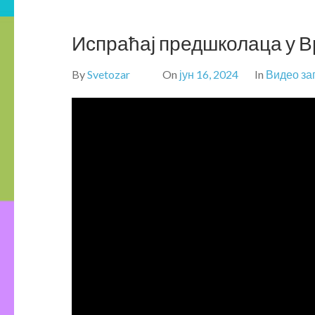
Испраћај предшколаца у В
By
Svetozar
On
јун 16, 2024
In
Видео за