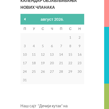
КАЛЕНДАР ОБЈАВЉИВАЊА
НОВИХ ЧЛАНАКА
август 2026.
П
У
С
Ч
П
С
Н
1
2
3
4
5
6
7
8
9
10
11
12
13
14
15
16
17
18
19
20
21
22
23
24
25
26
27
28
29
30
31
Наш сајт “Дечији кутак” на