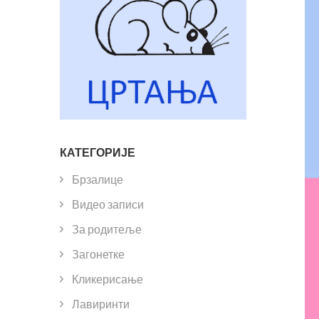
КАТЕГОРИЈЕ
Брзалице
Видео записи
За родитеље
Загонетке
Кликерисање
Лавиринти