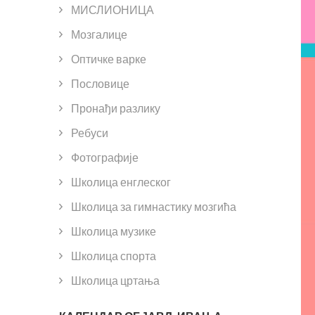
МИСЛИОНИЦА
Мозгалице
Оптичке варке
Пословице
Пронађи разлику
Ребуси
Фотографије
Школица енглеског
Школица за гимнастику мозгића
Школица музике
Школица спорта
Школица цртања