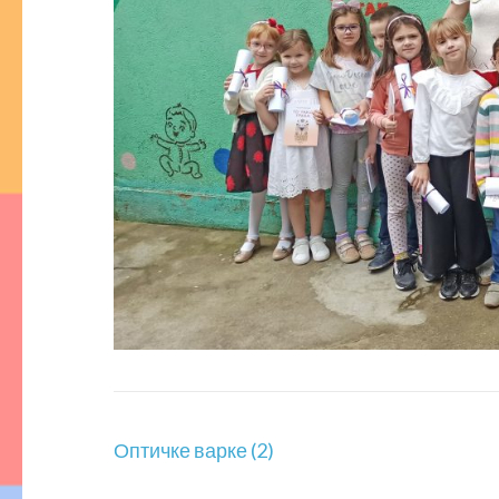
Кретање
Оптичке варке (2)
чланка