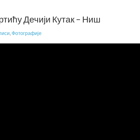
ртићу Дечији Кутак – Ниш
писи
,
Фотографије