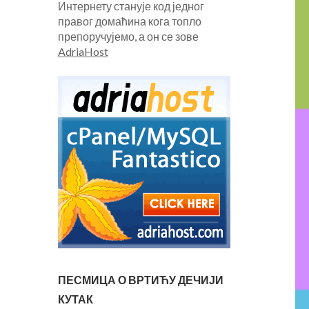
Интернету станује код једног
правог домаћина кога топло
препоручујемо, а он се зове
AdriaHost
ПЕСМИЦА О ВРТИЋУ ДЕЧИЈИ
КУТАК