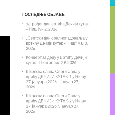
ПОСЛЕДЊЕ ОБЈАВЕ
16. рођендан вртића Дечији кутак
– Ниш
јун 2, 2026
„Светски дан оралног здравља у
вртићу Дечији кутак – Ниш“
мај 3,
2026
Концерт за децу у Вртићу Дечији
кутак – Ниш
април 29, 2026
Школска слава Свети Сава у
врићу ДЕЧИЈИ КУТАК-1 у Нишу
27. јануара 2026.г.
јануар 27,
2026
Школска слава Свети Сава у
врићу ДЕЧИЈИ КУТАК-2 у Нишу
27. јануара 2026.г.
јануар 27,
2026