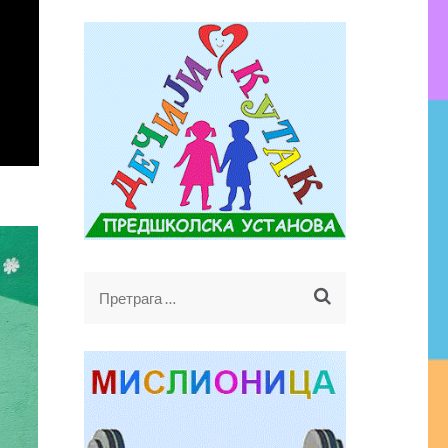
Претрага
за: