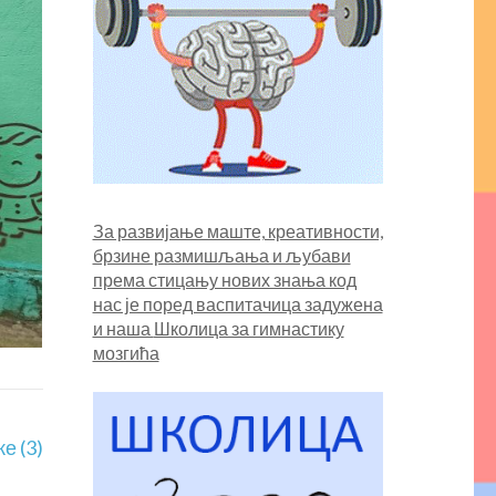
За развијање маште, креативности,
брзине размишљања и љубави
према стицању нових знања код
нас је поред васпитачица задужена
и наша
Школица за гимнастику
мозгића
е (3)