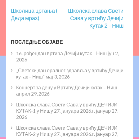
Кретање
Школица цртања (
Школска слава Свети
чланка
Деда мраз)
Сава у вртићу Дечији
Кутак 2 – Ниш
ПОСЛЕДЊЕ ОБЈАВЕ
16. рођендан вртића Дечији кутак – Ниш
јун 2,
2026
„Светски дан оралног здравља у вртићу Дечији
кутак – Ниш“
мај 3, 2026
Концерт за децу у Вртићу Дечији кутак – Ниш
април 29, 2026
Школска слава Свети Сава у врићу ДЕЧИЈИ
КУТАК-1 у Нишу 27. јануара 2026.г.
јануар 27,
2026
Школска слава Свети Сава у врићу ДЕЧИЈИ
КУТАК-2 у Нишу 27. јануара 2026.г.
јануар 27,