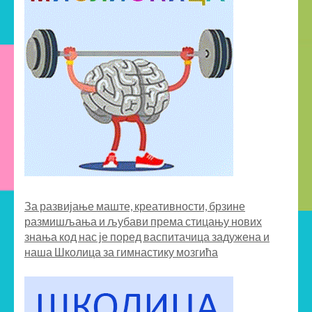
За развијање маште, креативности, брзине
размишљања и љубави према стицању нових
знања код нас је поред васпитачица задужена и
наша
Школица за гимнастику мозгића