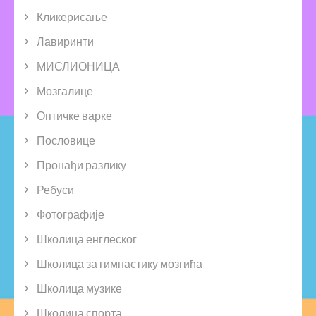
Кликерисање
Лавиринти
МИСЛИОНИЦА
Мозгалице
Оптичке варке
Пословице
Пронађи разлику
Ребуси
Фотографије
Школица енглеског
Школица за гимнастику мозгића
Школица музике
Школица спорта