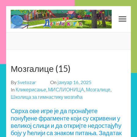
Skip
to
content
Предшколска установа
(Press
Вртић – Обданиште – Школица – Забавиште
Enter)
"Дечији кутак" – Ниш –
Приватни Вртић
Мозгалице (15)
By
Svetozar
On
јануар 16, 2025
In
Кликерисање
,
МИСЛИОНИЦА
,
Мозгалице
,
Школица за гимнастику мозгића
Сврха ове игре је да пронађете
понуђене фрагменте који су скривени у
великој слици и да откријте недостајућу
боју у ћелији са знаком питања. Задатак