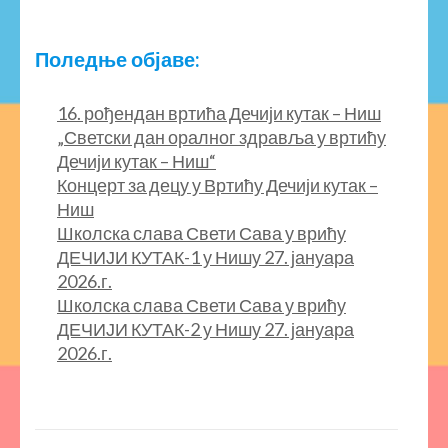
Поледње објаве:
16. рођендан вртића Дечији кутак – Ниш
„Светски дан оралног здравља у вртићу
Дечији кутак – Ниш“
Концерт за децу у Вртићу Дечији кутак –
Ниш
Школска слава Свети Сава у врићу
ДЕЧИЈИ КУТАК-1 у Нишу 27. јануара
2026.г.
Школска слава Свети Сава у врићу
ДЕЧИЈИ КУТАК-2 у Нишу 27. јануара
2026.г.