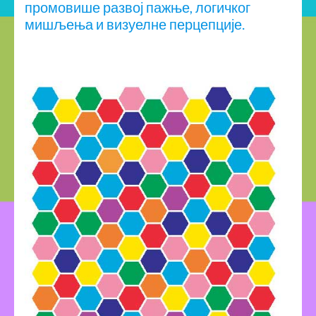
промовише развој пажње, логичког
мишљења и визуелне перцепције.