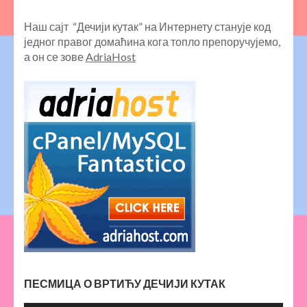
Наш сајт “Дечији кутак” на Интернету станује код
једног правог домаћина кога топло препоручујемо,
а он се зове
AdriaHost
ПЕСМИЦА О ВРТИЋУ ДЕЧИЈИ КУТАК