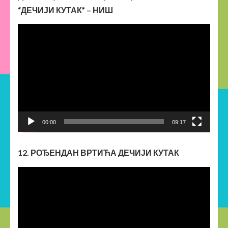
“ДЕЧИЈИ КУТАК” – НИШ
Прегледач
видео
записа
00:00
09:17
12. РОЂЕНДАН ВРТИЋА ДЕЧИЈИ КУТАК
Прегледач
видео
записа