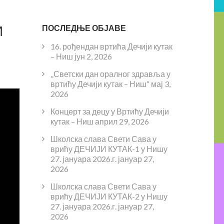
И
ПОСЛЕДЊЕ ОБЈАВЕ
16. рођендан вртића Дечији кутак
– Ниш
јун 2, 2026
„Светски дан оралног здравља у
вртићу Дечији кутак – Ниш“
мај 3,
2026
Концерт за децу у Вртићу Дечији
кутак – Ниш
април 29, 2026
Школска слава Свети Сава у
врићу ДЕЧИЈИ КУТАК-1 у Нишу
27. јануара 2026.г.
јануар 27,
2026
Школска слава Свети Сава у
врићу ДЕЧИЈИ КУТАК-2 у Нишу
27. јануара 2026.г.
јануар 27,
2026