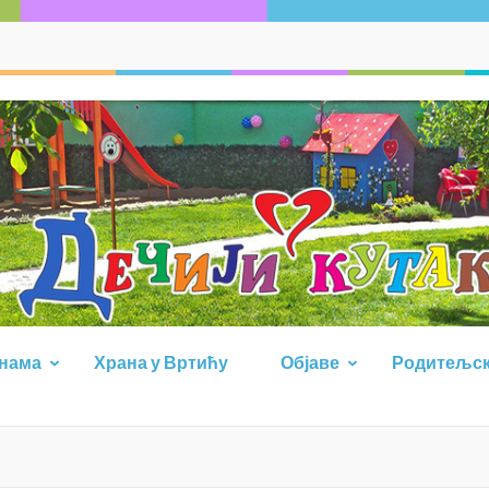
 нама
Храна у Вртићу
Објаве
Родитељск