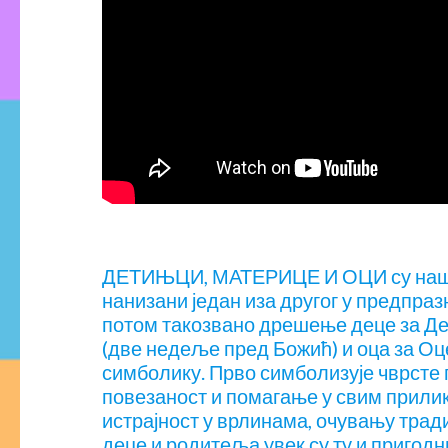
ДЕТИЊЦИ, МАТЕРИЦЕ И ОЦИ су наши 
нанизани један иза другог у предпр
потом такозвано дрешење деце за Де
(две недеље пред Божић) и оца за Оц
симболику. Прво симболизује чврсте 
повезаност и помагање у свим прилик
истрајност у врлинама, очувању трад
деце и родитеља увек су ту и пригодн