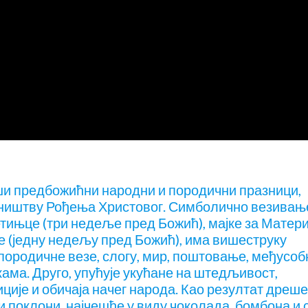
предбожићни народни и породични празници,
азништву Рођења Христовог. Симболично везивањ
тињце (три недеље пред Божић), мајке за Матер
е (једну недељу пред Божић), има вишеструку
породичне везе, слогу, мир, поштовање, међусоб
ама. Друго, упућује укућане на штедљивост,
иције и обичаја начег народа. Као резултат дреш
и поклони, најчешће у виду чоколада, бомбона и 