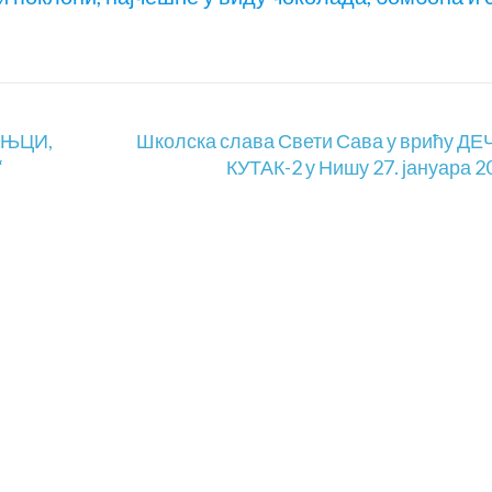
ИЊЦИ,
Школска слава Свети Сава у врићу Д
“
КУТАК-2 у Нишу 27. јануара 20