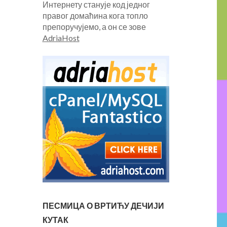
Интернету станује код једног
правог домаћина кога топло
препоручујемо, а он се зове
AdriaHost
ПЕСМИЦА О ВРТИЋУ ДЕЧИЈИ
КУТАК