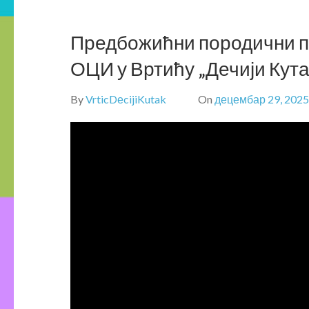
Предбожићни породични 
ОЦИ у Вртићу „Дечији Кута
By
VrticDеcijiKutak
On
децембар 29, 2025