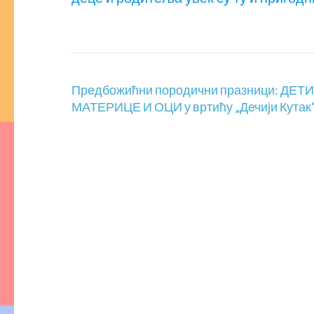
Кретање
Предбожићни породични празници: ДЕТ
чланка
МАТЕРИЦЕ И ОЦИ у вртићу „Дечији Кутак