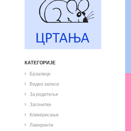
КАТЕГОРИЈЕ
Брзалице
Видео записи
За родитеље
Загонетке
Кликерисање
Лавиринти