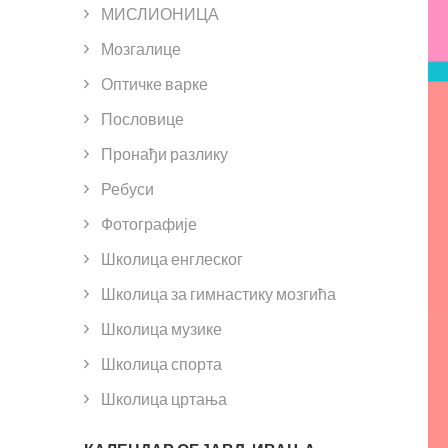
МИСЛИОНИЦА
Мозгалице
Оптичке варке
Пословице
Пронађи разлику
Ребуси
Фотографије
Школица енглеског
Школица за гимнастику мозгића
Школица музике
Школица спорта
Школица цртања