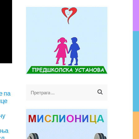
Претрага
е па
за:
ице
ну
ења
сл.