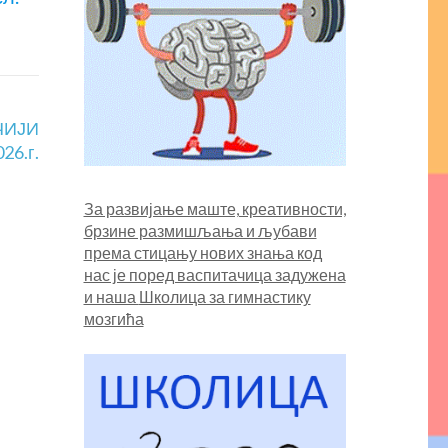
ЕЧИЈИ
26.г.
За развијање маште, креативности,
брзине размишљања и љубави
према стицању нових знања код
нас је поред васпитачица задужена
и наша
Школица за гимнастику
мозгића