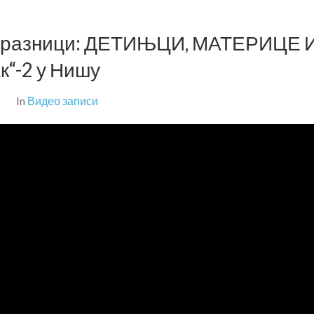
празници: ДЕТИЊЦИ, МАТЕРИЦЕ 
к“-2 у Нишу
In
Видео записи