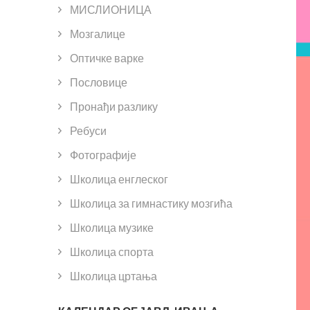
МИСЛИОНИЦА
Мозгалице
Оптичке варке
Пословице
Пронађи разлику
Ребуси
Фотографије
Школица енглеског
Школица за гимнастику мозгића
Школица музике
Школица спорта
Школица цртања