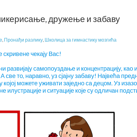
кликерисање, дружење и забаву
е
,
Пронађи разлику
,
Школица за гимнастику мозгића
 скривене чекају Вас!
и развијају самопоуздање и концентрацију, као 
А све то, наравно, уз сјајну забаву! Највећа пред
у којој можете уживати заједно са децом. Уз изаз
е илустрације и ситуације које су одличан подст