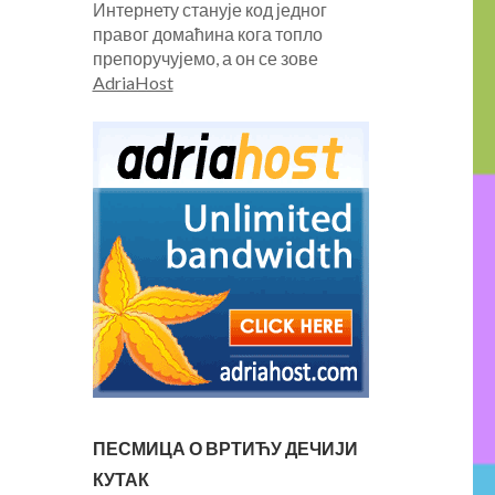
Интернету станује код једног
правог домаћина кога топло
препоручујемо, а он се зове
AdriaHost
ПЕСМИЦА О ВРТИЋУ ДЕЧИЈИ
КУТАК