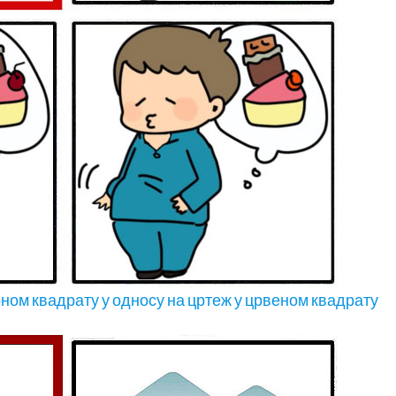
рном квадрату у односу на цртеж у црвеном квадрату