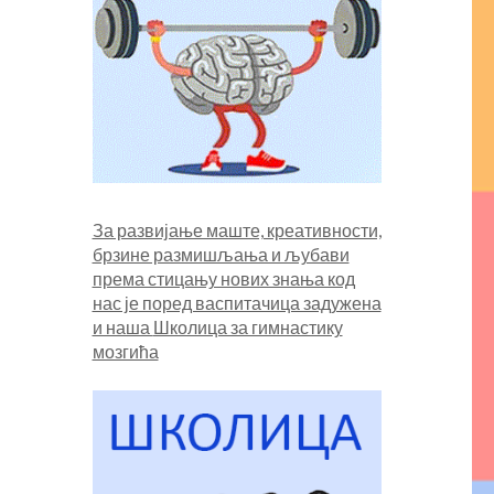
За развијање маште, креативности,
брзине размишљања и љубави
према стицању нових знања код
нас је поред васпитачица задужена
и наша
Школица за гимнастику
мозгића