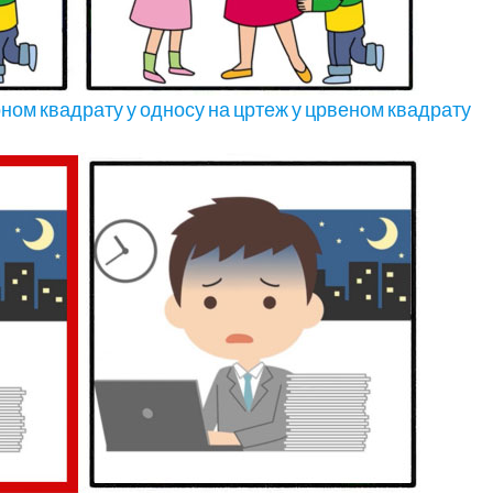
рном квадрату у односу на цртеж у црвеном квадрату