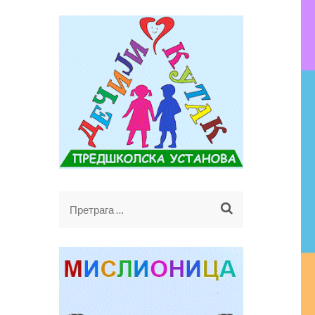
Претрага
за: