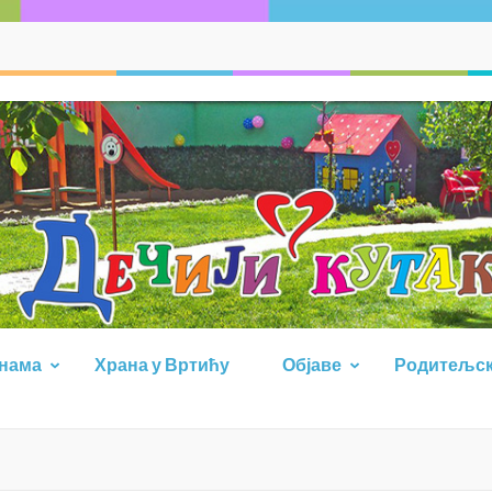
 нама
Храна у Вртићу
Објаве
Родитељск