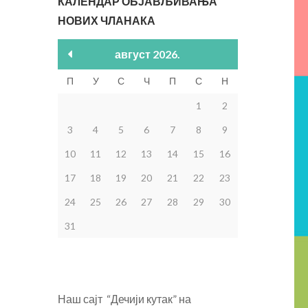
КАЛЕНДАР ОБЈАВЉИВАЊА
НОВИХ ЧЛАНАКА
август 2026.
П
У
С
Ч
П
С
Н
1
2
3
4
5
6
7
8
9
10
11
12
13
14
15
16
17
18
19
20
21
22
23
24
25
26
27
28
29
30
31
Наш сајт “Дечији кутак” на