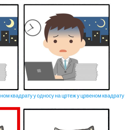
рном квадрату у односу на цртеж у црвеном квадрату