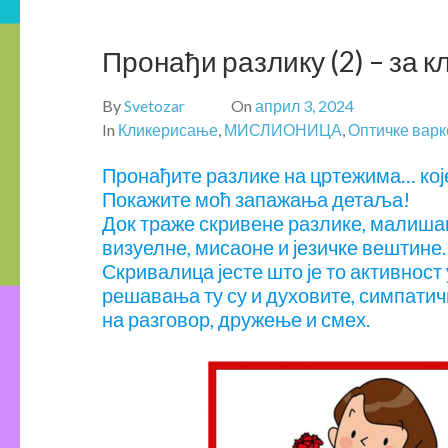
Пронађи разлику (2) – за 
By
Svetozar
On
април 3, 2024
In
Кликерисање
,
МИСЛИОНИЦА
,
Оптичке варк
Пронађите разлике на цртежима… које
Покажите моћ запажања детаља!
Док траже скривене разлике, малишан
визуелне, мисаоне и језичке вештине. 
Скривалица јесте што је то активност 
решавања ту су и духовите, симпатичн
на разговор, дружење и смех.