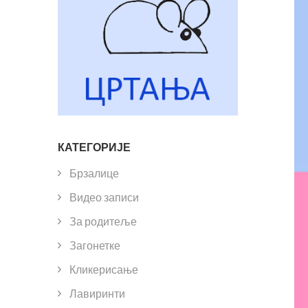
КАТЕГОРИЈЕ
Брзалице
Видео записи
За родитеље
Загонетке
Кликерисање
Лавиринти