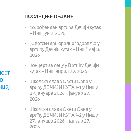
ПОСЛЕДЊЕ ОБЈАВЕ
16. рођендан вртића Дечији кутак
– Ниш
јун 2, 2026
„Светски дан оралног здравља у
вртићу Дечији кутак – Ниш“
мај 3,
2026
и
Концерт за децу у Вртићу Дечији
кутак – Ниш
април 29, 2026
ност
ов
Школска слава Свети Сава у
ицај
врићу ДЕЧИЈИ КУТАК-1 у Нишу
27. јануара 2026.г.
јануар 27,
2026
Школска слава Свети Сава у
врићу ДЕЧИЈИ КУТАК-2 у Нишу
27. јануара 2026.г.
јануар 27,
2026