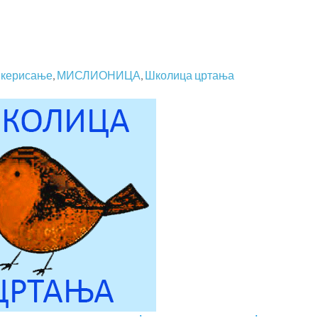
икерисање
,
МИСЛИОНИЦА
,
Школица цртања