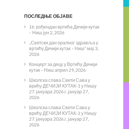
ПОСЛЕДЊЕ ОБЈАВЕ
16. рођендан вртића Дечији кутак
– Ниш
јун 2, 2026
„Светски дан оралног здравља у
вртићу Дечији кутак – Ниш“
мај 3,
2026
Концерт за децу у Вртићу Дечији
кутак – Ниш
април 29, 2026
Школска слава Свети Сава у
врићу ДЕЧИЈИ КУТАК-1 у Нишу
27. јануара 2026.г.
јануар 27,
2026
Школска слава Свети Сава у
врићу ДЕЧИЈИ КУТАК-2 у Нишу
27. јануара 2026.г.
јануар 27,
2026