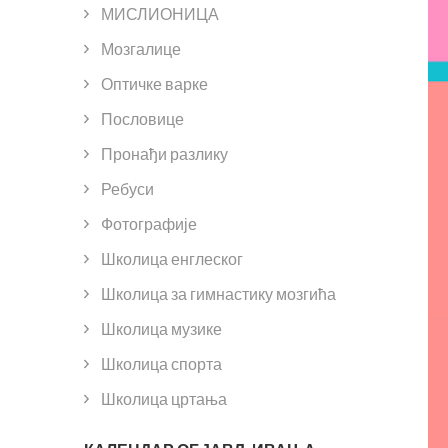
МИСЛИОНИЦА
Мозгалице
Оптичке варке
Пословице
Пронађи разлику
Ребуси
Фотографије
Школица енглеског
Школица за гимнастику мозгића
Школица музике
Школица спорта
Школица цртања