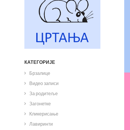
КАТЕГОРИЈЕ
Брзалице
Видео записи
За родитеље
Загонетке
Кликерисање
Лавиринти