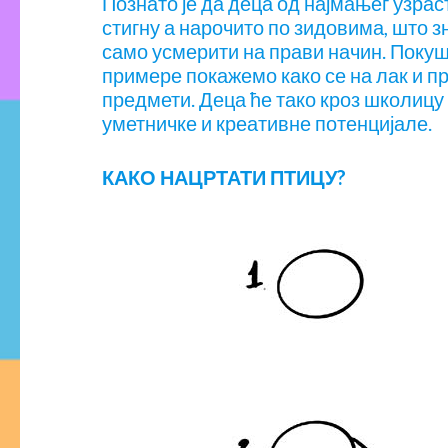
Познато је да деца од најмањег узрас
стигну а нарочито по зидовима, што зн
само усмерити на прави начин. Поку
примере покажемо како се на лак и п
предмети. Деца ће тако кроз школицу
уметничке и креативне потенцијале.
КАКО НАЦРТАТИ ПТИЦУ?