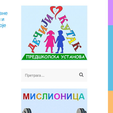
авне
 и
оје
Претрага
за: