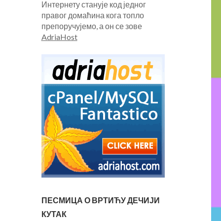
Интернету станује код једног
правог домаћина кога топло
препоручујемо, а он се зове
AdriaHost
ПЕСМИЦА О ВРТИЋУ ДЕЧИЈИ
КУТАК