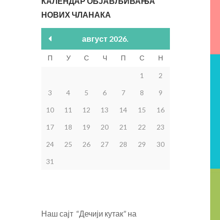
КАЛЕНДАР ОБЈАВЉИВАЊА
НОВИХ ЧЛАНАКА
август 2026.
П
У
С
Ч
П
С
Н
1
2
3
4
5
6
7
8
9
10
11
12
13
14
15
16
17
18
19
20
21
22
23
24
25
26
27
28
29
30
31
Наш сајт “Дечији кутак” на