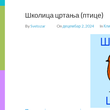
Школица цртања (птице)
By
Svetozar
On
децембар 2, 2024
In
Кл