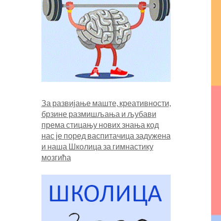
За развијање маште, креативности,
брзине размишљања и љубави
према стицању нових знања код
нас је поред васпитачица задужена
и наша
Школица за гимнастику
мозгића