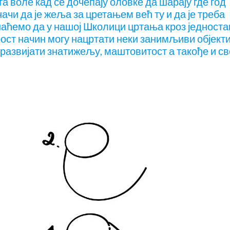
та воле кад се дочепају оловке да шарају где год
ачи да је жеља за цретањем већ ту и да је треба
шаћемо да у нашој Школици цртања кроз једност
рост начин могу нацртати неки занимљиви објекти
 развијати знатижељу, маштовитост а такође и св