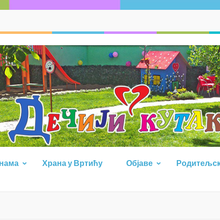
 нама
Храна у Вртићу
Објаве
Родитељск