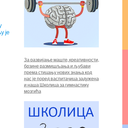
у
у је
За развијање маште, креативности,
брзине размишљања и љубави
према стицању нових знања код
нас је поред васпитачица задужена
и наша
Школица за гимнастику
мозгића