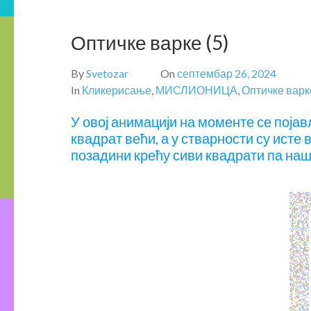
Оптичке варке (5)
By
Svetozar
On
септембар 26, 2024
In
Кликерисање
,
МИСЛИОНИЦА
,
Оптичке варк
У овој анимацији на моменте се појав
квадрат већи, а у стварности су исте 
позадини крећу сиви квадрати па наш