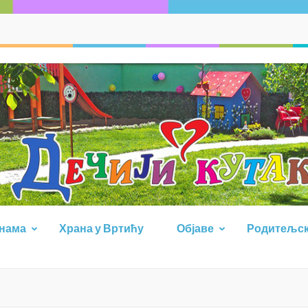
 нама
Храна у Вртићу
Објаве
Родитељск