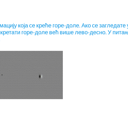
ацију која се креће горе-доле. Ако се загледате 
 кретати горе-доле већ више лево-десно. У питањ
.