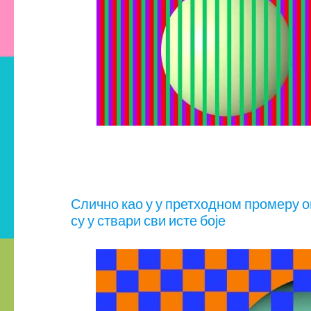
Слично као у у претходном промеру о
су у ствари сви исте боје