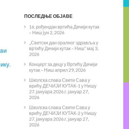
ПОСЛЕДЊЕ ОБЈАВЕ
16. рођендан вртића Дечији кутак
– Ниш
јун 2, 2026
„Светски дан оралног здравља у
вртићу Дечији кутак – Ниш“
мај 3,
ави
2026
ику.
Концерт за децу у Вртићу Дечији
кутак – Ниш
април 29, 2026
Школска слава Свети Сава у
врићу ДЕЧИЈИ КУТАК-1 у Нишу
27. јануара 2026.г.
јануар 27,
2026
Школска слава Свети Сава у
врићу ДЕЧИЈИ КУТАК-2 у Нишу
27. јануара 2026.г.
јануар 27,
2026