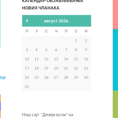
КАЛЕНДАР ОБЈАВЉИВАЊА
НОВИХ ЧЛАНАКА
август 2026.
П
У
С
Ч
П
С
Н
1
2
3
4
5
6
7
8
9
10
11
12
13
14
15
16
17
18
19
20
21
22
23
али
24
25
26
27
28
29
30
31
Наш сајт “Дечији кутак” на