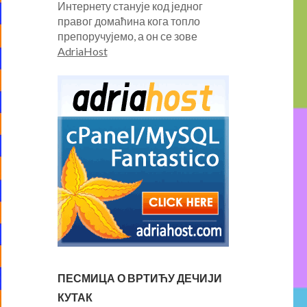
Интернету станује код једног
правог домаћина кога топло
препоручујемо, а он се зове
AdriaHost
ПЕСМИЦА О ВРТИЋУ ДЕЧИЈИ
КУТАК