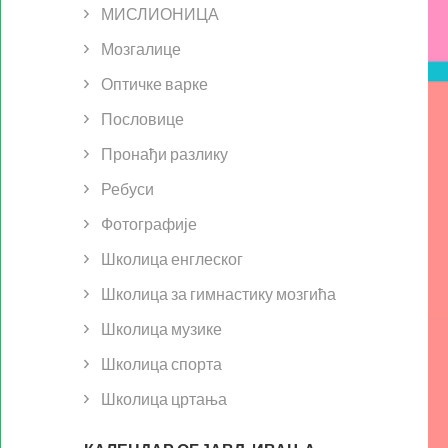
МИСЛИОНИЦА
Мозгалице
Оптичке варке
Пословице
Пронађи разлику
Ребуси
Фотографије
Школица енглеског
Школица за гимнастику мозгића
Школица музике
Школица спорта
Школица цртања