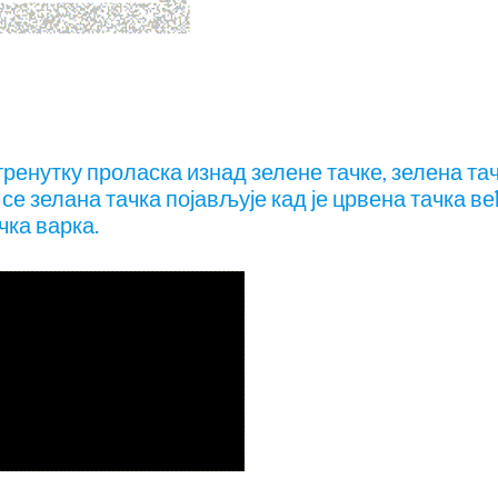
 тренутку проласка изнад зелене тачке, зелена та
 се зелана тачка појављује кад је црвена тачка ве
чка варка.