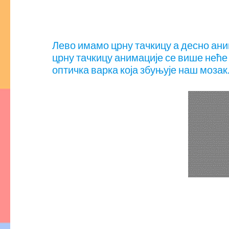
Лево имамо црну тачкицу а десно аним
црну тачкицу анимације се више неће
оптичка варка која збуњује наш мозак