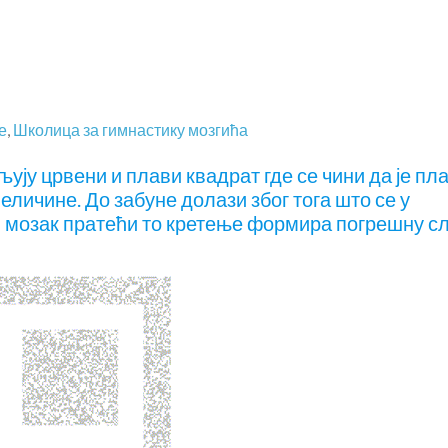
е
,
Школица за гимнастику мозгића
љују црвени и плави квадрат где се чини да је пл
величине. До забуне долази због тога што се у
 мозак пратећи то кретење формира погрешну сл