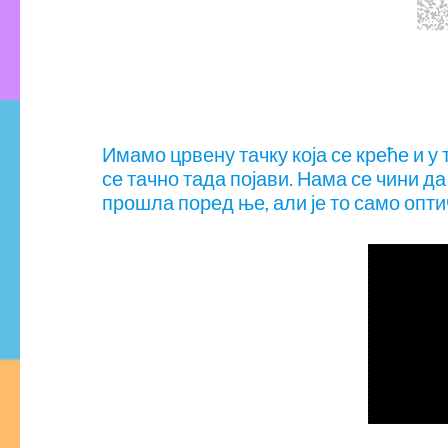
Имамо црвену тачку која се креће и у
се тачно тада појави. Нама се чини да
прошла поред ње, али је то само опти