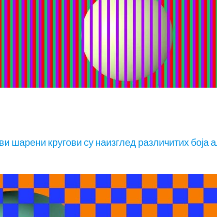
ви шарени кругови су наизглед различитих боја 