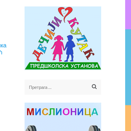
чка
ћ
Претрага
за: