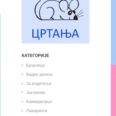
КАТЕГОРИЈЕ
Брзалице
Видео записи
За родитеље
Загонетке
Кликерисање
Лавиринти